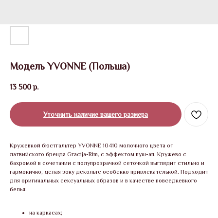
Модель YVONNE (Польша)
13 500
р.
Уточнить наличие вашего размера
Кружевной бюстгальтер YVONNE 10410 молочного цвета от
латвийского бренда Gracija-Rim, с эффектом пуш-ап. Кружево с
бахромой в сочетании с полупрозрачной сеточкой выглядит стильно и
гармонично, делая зону декольте особенно привлекательной. Подходит
для оригинальных сексуальных образов и в качестве повседневного
белья.
на каркасах;