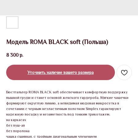
Модель ROMA BLACK soft (Польша)
8 300
р.
Уточнить наличие вашего размера
Бюстгальтер ROMA BLACK soft обеспечивает комфортную поддержку
пышной груди и станет основой женского гардероба. Мягкие чашечки
формируют округлую линию, а невидимая нюдовая микросетка в
сочетании с черным неэластичным полотном Simplex гарантируют
надежную посадку и незаметность под тонким трикотажем.
на каркасах
без пуш-ап
без поролона
чашка сшивная, с тройным диагональным членением