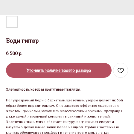
Боди гипюр
6 500
р.
Уточнить наличие вашего размера
Элегантность, которая притягивает взгляды
Полупрозрачный боди с бархатным цветочным узором делает любой
образ более выразительным. Он одинаково эффектно смотрится с
жакетом, джинсами, юбкой или классическими брюками, превращая
даже самый лаконичный комплект в стильный и женственный.
Эластичная ткань мягко облегает фигуру, подчеркивая силуэт и
визуально делая линию талии более изящной. Удобная застежка на
кнопках обеспечивает комфорт в течение всего дня, а легкая