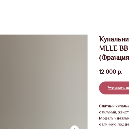
Купальни
MLLE BB 
(Франция
12 000
р.
Уточнить н
Слитный купальн
стильный, женст
Модель идеальн
отличную подде