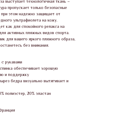
за выступает технологичная ткань –
тура пропускает только безопасные
, при этом надежно защищает от
дного ультрафиолета на кожу.
ет как для спокойного релакса на
 для активных пляжных видов спорта.
ик для вашего яркого пляжного образа,
 останетесь без внимания.
 с рукавами
 спинка обеспечивает хорошую
ию и поддержку
ырез бедра визуально вытягивает и
0% полиэстер, 20% эластан
Франция