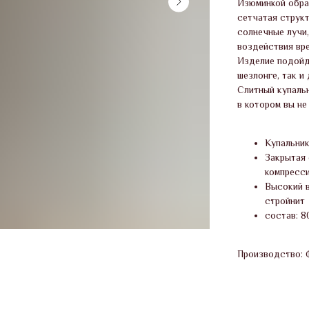
Изюминкой обра
сетчатая струк
солнечные лучи
воздействия вре
Изделие подойд
шезлонге, так и
Слитный купальн
в котором вы не
Купальник
Закрытая
компресс
Высокий в
стройнит
состав: 8
Производство: 