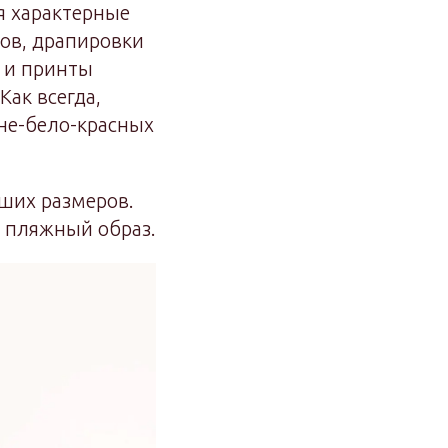
я характерные
сов, драпировки
и и принты
Как всегда,
ине-бело-красных
ьших размеров.
й пляжный образ.