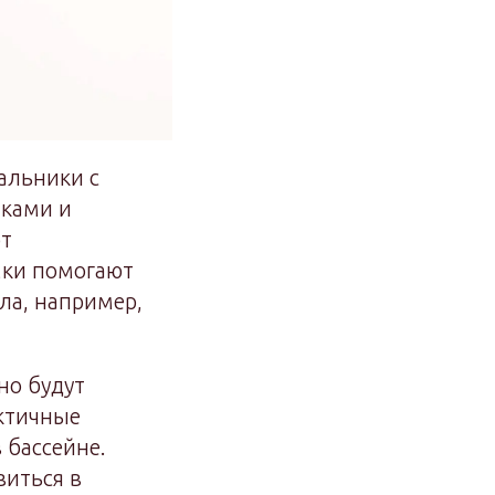
альники с
мками и
ют
мки помогают
ла, например,
но будут
актичные
 бассейне.
виться в