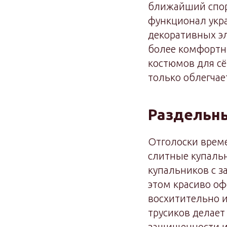
ближайший спор
функционал укра
декоративных э
более комфортн
костюмов для сё
только облегчае
Раздельн
Отголоски време
слитные купальн
купальников с з
этом красиво оф
восхитительно и
трусиков делает
защищенности и