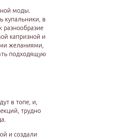
жной моды.
 купальники, в
уж разнообразие
мой капризной и
ими желаниями,
ать подходящую
ут в топе, и,
екций, трудно
а.
ой и создали