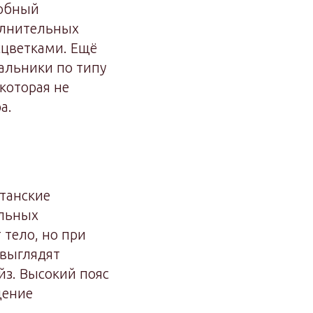
добный
олнительных
сцветками. Ещё
альники по типу
которая не
а.
танские
ельных
тело, но при
 выглядят
йз. Высокий пояс
щение