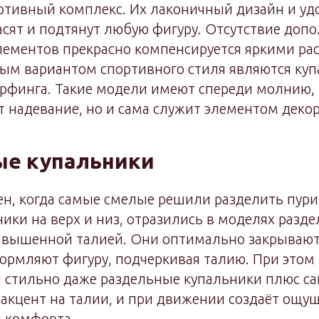
тивный комплекс. Их лаконичный дизайн и у
сят и подтянут любую фигуру. Отсутствие доп
лементов прекрасно компенсируется яркими ра
ым вариантом спортивного стиля являются куп
рфинга. Такие модели имеют спереди молнию, 
т надевание, но и сама служит элементом декор
ые купальники
н, когда самые смелые решили разделить пури
ики на верх и низ, отразились в моделях разд
авышенной талией. Они оптимально закрывают 
ормляют фигуру, подчеркивая талию. При этом
 стильно даже раздельные купальники плюс са
 акцент на талии, и при движении создаёт ощу
 комфорта.