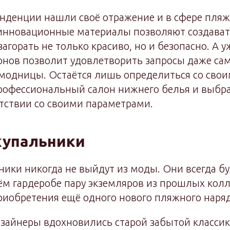
нденции нашли своё отражение и в сфере пля
инновационные материалы позволяют создавать
агорать не только красиво, но и безопасно. А 
онов позволит удовлетворить запросы даже са
модницы. Остаётся лишь определиться со сво
профессиональный салон нижнего белья и выбр
тствии со своими параметрами.
купальники
ики никогда не выйдут из моды. Они всегда буд
ём гардеробе пару экземляров из прошлых колл
риобретения ещё одного нового пляжного наряд
изайнеры вдохновились старой забытой классик