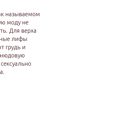
ак называемом
ую моду не
ть. Для верха
обные лифы
т грудь и
 нюдовую
 сексуально
а.