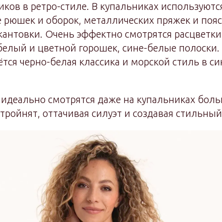
ков в ретро-стиле. В купальниках используютс
 рюшек и оборок, металлических пряжек и поя
кантовки. Очень эффектно смотрятся расцветк
белый и цветной горошек, сине-белые полоски. 
ётся черно-белая классика и морской стиль в с
 идеально смотрятся даже на купальниках бол
тройнят, оттачивая силуэт и создавая стильны