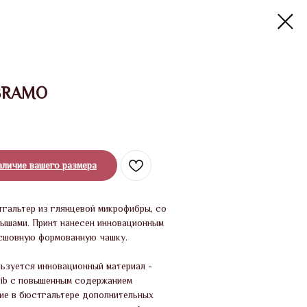
BRAMO
аличие вашего размера
гальтер из глянцевой микрофибры, со
ышами. Принт нанесен инновационным
сшовную формованную чашку.
льзуется инновационный материал -
Fib с повышенным содержанием
чие в бюстгальтере дополнительных