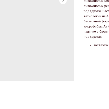
силиконовых ми
силиконовых ре
поддержки. Зас
технологии на 4
бесшовный форм
микрофибры AirF
наличие в бюст
поддержки;
застежка 