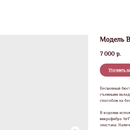
Модель 
7 000
р.
Уточнить н
Бесшовный бюст
съемными вклад
способом на бе
В изделии испо
микрофибра Air
эластана. Нали