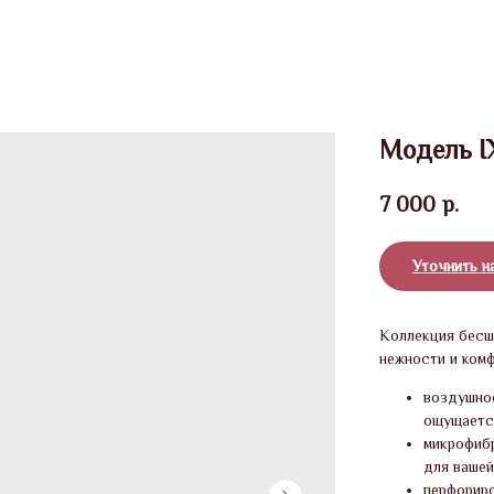
Модель 
7 000
р.
Уточнить н
Коллекция бесш
нежности и ком
воздушнос
ощущается
микрофибр
для вашей
перфориро