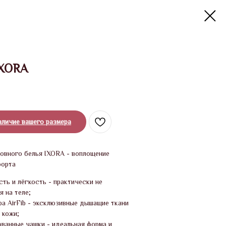
IXORA
аличие вашего размера
овного белья IXORA - воплощение
форта
ть и лёгкость - практически не
 на теле;
а AirFib - эксклюзивные дышащие ткани
 кожи;
ванные чашки - идеальная форма и