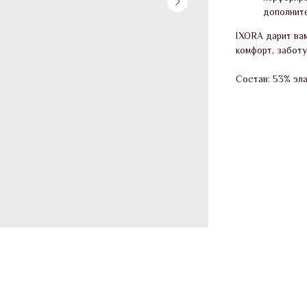
дополнит
IXORA дарит вам
комфорт, заботу
Состав: 53% эл