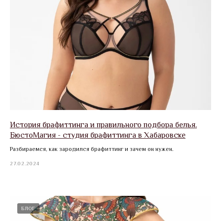
История брафиттинга и правильного подбора белья.
БюстоМагия - студия брафиттинга в Хабаровске
Разбираемся, как зародился брафиттинг и зачем он нужен.
27.02.2024
БЛОГ