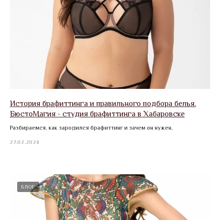
История брафиттинга и правильного подбора белья.
БюстоМагия - студия брафиттинга в Хабаровске
Разбираемся, как зародился брафиттинг и зачем он нужен.
27.02.2024
БЛОГ